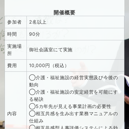
開催概要
参加者
2名以上
時間
90分
実施場
御社会議室にて実施
所
費用
10,000円（税込）
◯介護・福祉施設の経営実態及び今後の
動向
◯介護・福祉施設の安定経営を可能にす
る秘訣
◯5カ年先が見える事業計画の必要性
内容
◯相互共感を生み出す業務マニュアルの
仕組み
◯相互共感型人事評価システムによる効