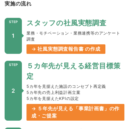
実施の流れ
スタッフの社風実態調査
業務・モチベーション・業務連携等のアンケート
1
調査
→ 社風実態調査報告書 の作成
５カ年先が見える経営目標策
定
5カ年を見据えた施設のコンセプト再定義
2
5カ年先の売上利益計画立案
5カ年を見据えたKPIの設定
→ ５年先が見える「事業計画書」の作
成・ご提案